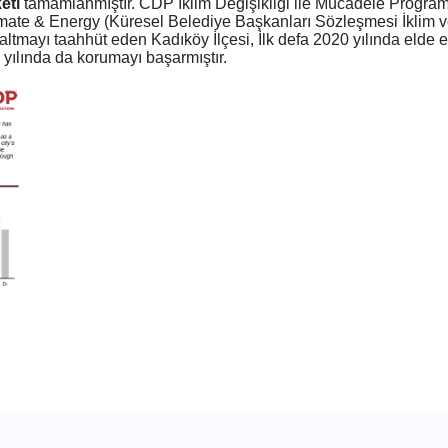
eti
tamamlanmıştır. CDP İklim Değişikliği ile Mücadele Programı
ate & Energy (Küresel Belediye Başkanları Sözleşmesi İklim ve 
tmayı taahhüt eden Kadıköy İlçesi, İlk defa 2020 yılında elde ett
 yılında da korumayı başarmıştır.