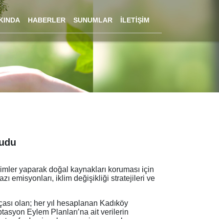
KINDA
HABERLER
SUNUMLAR
İLETİŞİM
rudu
çimler yaparak doğal kaynakları koruması için
misyonları, iklim değişikliği stratejileri ve
rçası olan; her yıl hesaplanan Kadıköy
tasyon Eylem Planları’na ait verilerin