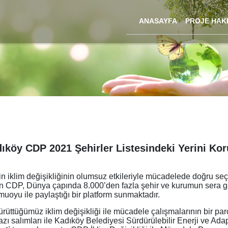
ANASAYFA
PROJE HAK
ıköy CDP 2021 Şehirler Listesindeki Yerini Ko
rin iklim değişikliğinin olumsuz etkileriyle mücadelede doğru se
 CDP, Dünya çapında 8.000’den fazla şehir ve kurumun sera gazı e
 kamuoyu ile paylaştığı bir platform sunmaktadır.
rüttüğümüz iklim değişikliği ile mücadele çalışmalarının bir pa
zı salımları ile Kadıköy Belediyesi Sürdürülebilir Enerji ve Adap