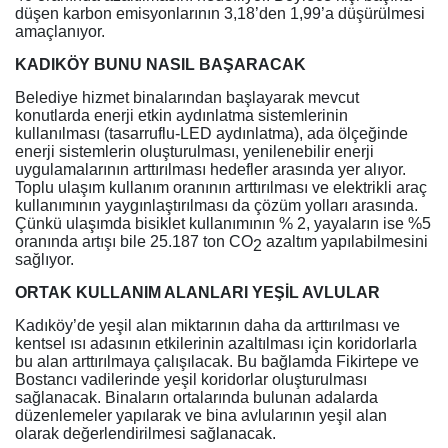
düşen karbon emisyonlarının 3,18’den 1,99’a düşürülmesi
amaçlanıyor.
KADIKÖY BUNU NASIL BAŞARACAK
Belediye hizmet binalarından başlayarak mevcut
konutlarda enerji etkin aydınlatma sistemlerinin
kullanılması (tasarruflu-LED aydınlatma), ada ölçeğinde
enerji sistemlerin oluşturulması, yenilenebilir enerji
uygulamalarının arttırılması hedefler arasında yer alıyor.
Toplu ulaşım kullanım oranının arttırılması ve elektrikli araç
kullanımının yaygınlaştırılması da çözüm yolları arasında.
Çünkü ulaşımda bisiklet kullanımının % 2, yayaların ise %5
oranında artışı bile 25.187 ton CO
azaltım yapılabilmesini
2
sağlıyor.
ORTAK KULLANIM ALANLARI YEŞİL AVLULAR
Kadıköy’de yeşil alan miktarının daha da arttırılması ve
kentsel ısı adasının etkilerinin azaltılması için koridorlarla
bu alan arttırılmaya çalışılacak. Bu bağlamda Fikirtepe ve
Bostancı vadilerinde yeşil koridorlar oluşturulması
sağlanacak. Binaların ortalarında bulunan adalarda
düzenlemeler yapılarak ve bina avlularının yeşil alan
olarak değerlendirilmesi sağlanacak.