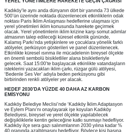
YEREL YÖNETİMLERE HAREKETE GEÇİN ÇAĞRISI
Kadıköy’le aynı anda dünyanın dört bir yanında 73 ülkede
500’ün üzerinde noktada düzenlenecek etkinliklerin odak
noktası Paris İklim Anlaşması hedeflerine ulaşması için
yerel yönetimleri iklim konusunda harekete geçirmek
olacak. Yerel yönetimlerin iklim krizine karşı somut adımlar
atmasının talep edileceği küresel etkinlik gününde,
Kalamış Parkı’nda yetişkinlere ve çocuklara yönelik farklı
atölyeler, perküsyon gösterileri ve panel düzenlenecek.
Etkinlikte küresel ısınma ile mücadelenin bireysel ölçekte
en önemli sembolü bisikletliler alana bisikletleriyle
gelecek. Saat 15:00’te başlayacak etkinlikte vatandaşların
isteklerini yazacakları iklim çarkı, rüzgar gülü atölyesi,
‘Bedenle Ses Ver’ adıyla beden perküsyonu gibi
birbirinden renkli atölyeler yer alacak.
HEDEF 2030’DA YÜZDE 40 DAHA AZ KARBON
EMİSYONU
Kadıköy Belediye Meclisi’nde ‘Kadıköy İklim Adaptasyon
ve Eylem Planı’nı onaylayarak işe koyulan Kadıköy
Belediyesi, bireysel ve yerel ölçekte yapılabilecek
değişikliklerle kentin geleceğine katkı sunmayı hedefliyor.
Kadıköy ilçe sera gazı salınımlarının 2030 yılına kadar %
40 oranında azaltılmasını hedefliyor. Böylece kişi başına