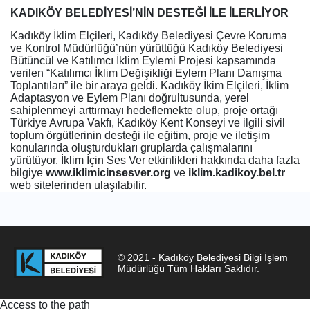
KADIKÖY BELEDİYESİ’NİN DESTEĞİ İLE İLERLİYOR
Kadıköy İklim Elçileri, Kadıköy Belediyesi Çevre Koruma
ve Kontrol Müdürlüğü’nün yürüttüğü Kadıköy Belediyesi
Bütüncül ve Katılımcı İklim Eylemi Projesi kapsamında
verilen “Katılımcı İklim Değişikliği Eylem Planı Danışma
Toplantıları” ile bir araya geldi. Kadıköy İkim Elçileri, İklim
Adaptasyon ve Eylem Planı doğrultusunda, yerel
sahiplenmeyi arttırmayı hedeflemekte olup, proje ortağı
Türkiye Avrupa Vakfı, Kadıköy Kent Konseyi ve ilgili sivil
toplum örgütlerinin desteği ile eğitim, proje ve iletişim
konularında oluşturdukları gruplarda çalışmalarını
yürütüyor. İklim İçin Ses Ver etkinlikleri hakkında daha fazla
bilgiye
www.iklimicinsesver.org
ve
iklim.kadikoy.bel.tr
web sitelerinden ulaşılabilir.
© 2021 - Kadıköy Belediyesi Bilgi İşlem
Müdürlüğü Tüm Hakları Saklıdır.
Access to the path